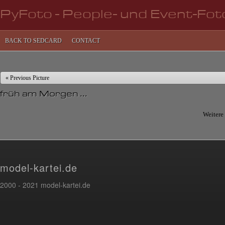
PyFoto - People- und Event-Fot
BACK TO SEDCARD
CONTACT
« Previous Picture
früh am Morgen ...
Weitere
model-kartei.de
2000 - 2021 model-kartei.de